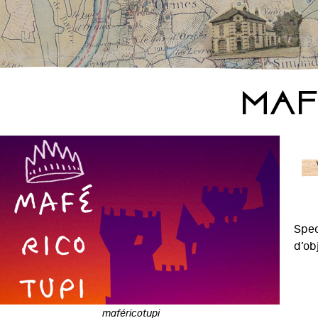
Maf
Spec
d’ob
maféricotupi