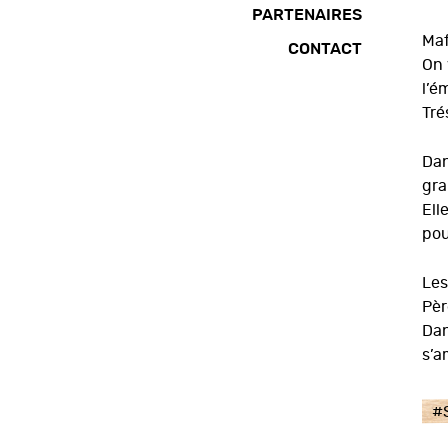
PARTENAIRES
Maf
CONTACT
On 
l’é
Tré
Dan
gra
Ell
pou
Les
Pèr
Dan
s’a
#