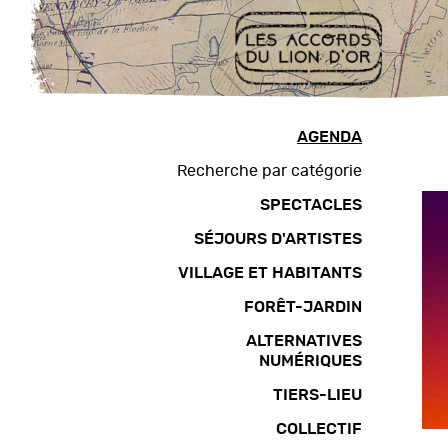
Aller
au
contenu
Plan
du
site
AGENDA
Aller
Recherche par catégorie
à
SPECTACLES
la
navigation
SÉJOURS D'ARTISTES
VILLAGE ET HABITANTS
FORÊT-JARDIN
ALTERNATIVES
NUMÉRIQUES
TIERS-LIEU
COLLECTIF