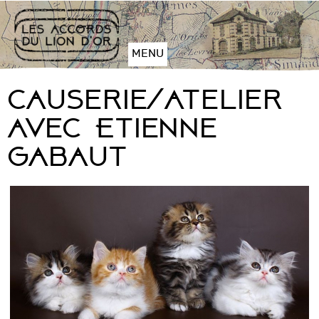
Aller
au
contenu
MENU
Plan
du
Causerie/atelier
site
Aller
avec Etienne
à
Gabaut
la
navigation