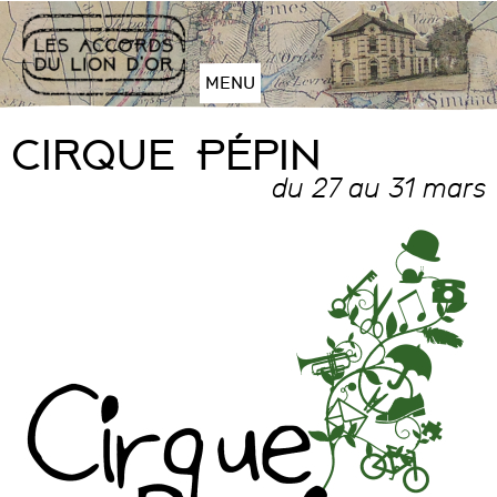
Aller
au
contenu
MENU
Plan
du
Cirque Pépin
site
Aller
du 27 au 31 mars
à
la
navigation