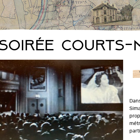
Soirée Courts-
Dans
Sima
prop
métr
part