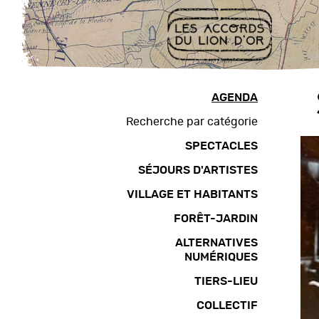
Aller
au
contenu
Plan
du
site
AGENDA
Aller
Recherche par catégorie
à
SPECTACLES
la
navigation
SÉJOURS D'ARTISTES
VILLAGE ET HABITANTS
FORÊT-JARDIN
ALTERNATIVES
NUMÉRIQUES
TIERS-LIEU
COLLECTIF