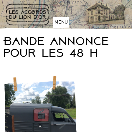
Aller
au
contenu
MENU
Plan
du
Bande annonce
site
Aller
pour les 48 h
à
la
navigation